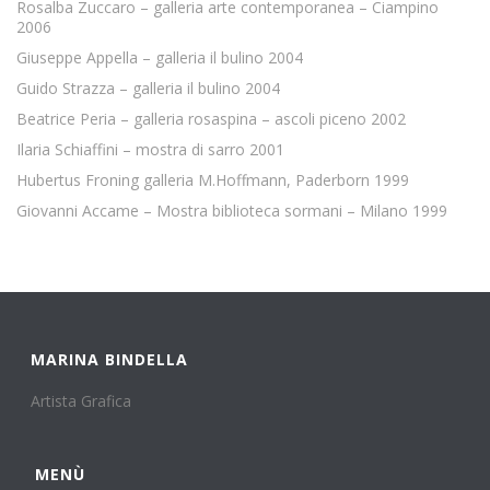
Rosalba Zuccaro – galleria arte contemporanea – Ciampino
2006
Giuseppe Appella – galleria il bulino 2004
Guido Strazza – galleria il bulino 2004
Beatrice Peria – galleria rosaspina – ascoli piceno 2002
Ilaria Schiaffini – mostra di sarro 2001
Hubertus Froning galleria M.Hoffmann, Paderborn 1999
Giovanni Accame – Mostra biblioteca sormani – Milano 1999
MARINA BINDELLA
Artista Grafica
MENÙ