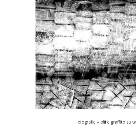
xilografie
–
olii e graffito su t