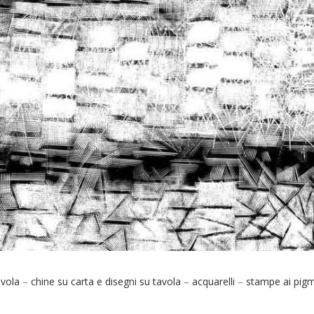
avola
–
chine su carta e disegni su tavola
–
acquarelli
–
stampe ai pigm