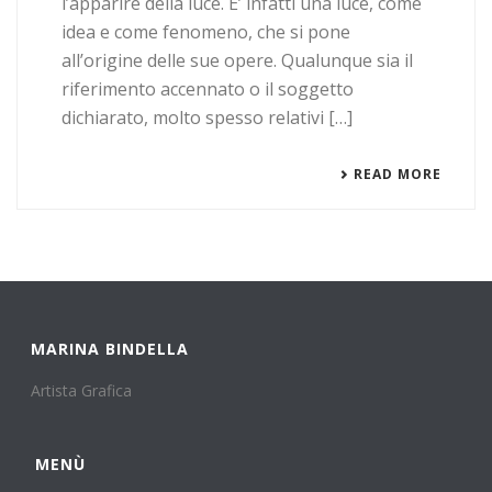
l’apparire della luce. E’ infatti una luce, come
idea e come fenomeno, che si pone
all’origine delle sue opere. Qualunque sia il
riferimento accennato o il soggetto
dichiarato, molto spesso relativi […]
READ MORE
MARINA BINDELLA
Artista Grafica
MENÙ