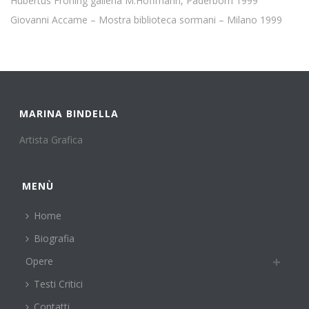
Hubertus Froning galleria M.Hoffmann, Paderborn 1999
Giovanni Accame – Mostra biblioteca sormani – Milano 1999
MARINA BINDELLA
Artista Grafica
MENÙ
Home
Biografia
Opere
Testi Critici
Contatti