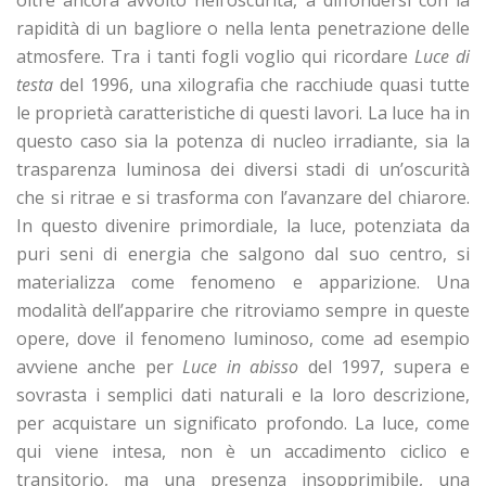
oltre ancora avvolto nell’oscurità, a diffondersi con la
rapidità di un bagliore o nella lenta penetrazione delle
atmosfere. Tra i tanti fogli voglio qui ricordare
Luce di
testa
del 1996, una xilografia che racchiude quasi tutte
le proprietà caratteristiche di questi lavori. La luce ha in
questo caso sia la potenza di nucleo irradiante, sia la
trasparenza luminosa dei diversi stadi di un’oscurità
che si ritrae e si trasforma con l’avanzare del chiarore.
In questo divenire primordiale, la luce, potenziata da
puri seni di energia che salgono dal suo centro, si
materializza come fenomeno e apparizione. Una
modalità dell’apparire che ritroviamo sempre in queste
opere, dove il fenomeno luminoso, come ad esempio
avviene anche per
Luce in abisso
del 1997, supera e
sovrasta i semplici dati naturali e la loro descrizione,
per acquistare un significato profondo. La luce, come
qui viene intesa, non è un accadimento ciclico e
transitorio, ma una presenza insopprimibile, una