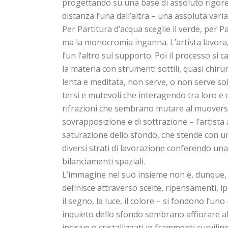
progettando su una base di assoluto rigore
distanza l’una dall’altra – una assoluta vari
Per Partitura d’acqua sceglie il verde, per Pa
ma la monocromia inganna. L’artista lavora, 
l’un l’altro sul supporto. Poi il processo si 
la materia con strumenti sottili, quasi chirurg
lenta e meditata, non serve, o non serve sol
tersi e mutevoli che interagendo tra loro e 
rifrazioni che sembrano mutare al muoversi
sovrapposizione e di sottrazione – l’artista a
saturazione dello sfondo, che stende con un 
diversi strati di lavorazione conferendo una
bilanciamenti spaziali.
L’immagine nel suo insieme non è, dunque, r
definisce attraverso scelte, ripensamenti, ipo
il segno, la luce, il colore – si fondono l’u
inquieto dello sfondo sembrano affiorare alf
incisive o cristallizzati in frammenti curviline