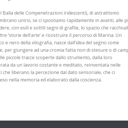
 Balla delle Compenetrazioni iridescenti), di astrattismo
 sembrano unirsi, se ci spostiamo rapidamente in avanti, alle p
ere, con esili e sottili segni di grafite, lo spazio che racchiud
 ‘storie dell’arte’ e ricostruire il percorso di Marina. Un
co e nero della xilografia, nasce dall’idea del segno come
ne, per giungere ad una cromia fatta non di stesure o di cam
alle piccole tracce scoperte dallo strumento, dalla loro
iltrata da un lavorio costante e meditato, reinventata nelle
sti che liberano la percezione dal dato sensoriale, che ci
so nella memoria ed elaborato dalla coscienza.