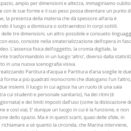
spazio, ampio per dimensioni e altezza, immaginiamo subito
e con le sue forme e il suo peso possa diventare un punto d
, la presenza della materia che dà spessore all’aria è
ndo il luogo a dismisura o sottraendosi in corpi sottili.
 delle tre dimensioni, un altro possibile e consueto linguag
con esso, consiste nella smaterializzazione dell’opera in fasc
deo. L’assenza fisica dell’oggetto, la cromia digitale, la
te trasformandolo in un luogo ‘altro’, diverso dalla staticit
to in una nuova scenografia visiva.
ealizzando Partitura d’acqua e Partitura d’aria sceglie le du
dà forma a più quadrati monocromi che dialogano l’un l’altro
due insiemi. Il luogo in cui agisce ha un ruolo (è una sala
tra cui studenti e personale sanitario), ha dei ritmi (è
iornata) e dei limiti imposti dall’uso (come la dislocazione d
one e così via). E’ dunque un luogo in cui è la funzione, e non
one dello spazio. Ma è in questi scarti, quasi delle sfide, in
 e richiamare a sé quanto la circonda, che Marina interviene,