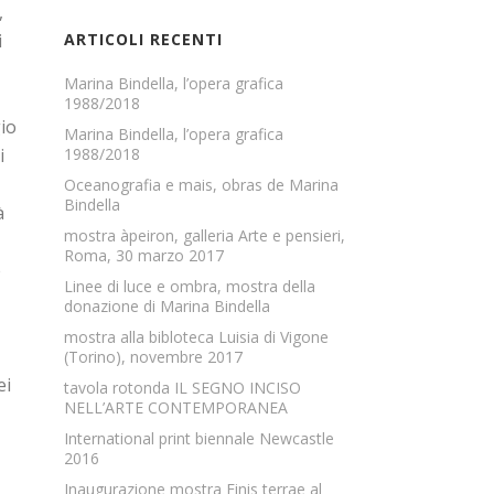
,
i
ARTICOLI RECENTI
Marina Bindella, l’opera grafica
1988/2018
gio
Marina Bindella, l’opera grafica
i
1988/2018
Oceanografia e mais, obras de Marina
Bindella
à
mostra àpeiron, galleria Arte e pensieri,
Roma, 30 marzo 2017
e
Linee di luce e ombra, mostra della
,
donazione di Marina Bindella
mostra alla bibloteca Luisia di Vigone
(Torino), novembre 2017
ei
tavola rotonda IL SEGNO INCISO
NELL’ARTE CONTEMPORANEA
International print biennale Newcastle
2016
Inaugurazione mostra Finis terrae al