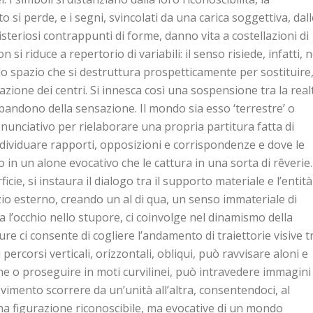
to si perde, e i segni, svincolati da una carica soggettiva, dal
isteriosi contrappunti di forme, danno vita a costellazioni di
on si riduce a repertorio di variabili: il senso risiede, infatti, n
llo spazio che si destruttura prospetticamente per sostituire
azione dei centri. Si innesca così una sospensione tra la real
bbandono della sensazione. Il mondo sia esso ‘terrestre’ o
o enunciativo per rielaborare una propria partitura fatta di
 individuare rapporti, opposizioni e corrispondenze e dove le
 un alone evocativo che le cattura in una sorta di rêverie.
icie, si instaura il dialogo tra il supporto materiale e l’entità
azio esterno, creando un al di qua, un senso immateriale di
l’occhio nello stupore, ci coinvolge nel dinamismo della
ure ci consente di cogliere l’andamento di traiettorie visive t
percorsi verticali, orizzontali, obliqui, può ravvisare aloni e
che o proseguire in moti curvilinei, può intravedere immagini
vimento scorrere da un’unità all’altra, consentendoci, al
na figurazione riconoscibile, ma evocative di un mondo