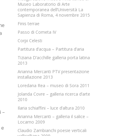
Museo Laboratorio di Arte
contemporanea dell’Università La
Sapienza di Roma, 4 novembre 2015
Finis terrae
one
Passo di Cometa IV
a
Corpi Celesti
Partitura d’acqua – Partitura d’aria
Tiziana D’acchille galleria porta latina
2013
Arianna Mercanti PTV presentazione
installazione 2013
Loredana Rea – museo di Sora 2011
Jolanda Covre – galleria ricerca d’arte
2010
Ilaria schiaffini – luce d’altura 2010
i –
Arianna Mercanti – galleria il salice –
Locarno 2009
 e
Claudio Zambianchi poesie verticali
vallicelliana 2009