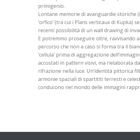
primigenio.
Lontane memorie di avanguardie storiche (il
‘orfico’ (tra cui i Plans verticaux di Kupka)
recenti possibilità di un wall drawing di invad
E potremmo proseguire oltre, ravvisando altre
percorso che non a caso si forma tra il bian
‘cellula’ prima di aggregazione dell’immagi
accostati in pattern visivi, ma rielaborata d
rifrazione nella luce. Un’identità pittorica f
armonie spaziali di spartititi terresti e cele
conducono nel mondo delle immagini rappre