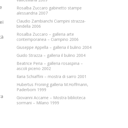
le
Rosalba Zuccaro gabinetto stampe
alessandria 2007
Claudio Zambianchi Ciampini strazza-
ei
bindella 2006
,
Rosalba Zuccaro – galleria arte
tà
contemporanea – Ciampino 2006
Giuseppe Appella – galleria il bulino 2004
Guido Strazza – galleria il bulino 2004
Beatrice Peria – galleria rosaspina –
ascoli piceno 2002
Ilaria Schiaffini – mostra di sarro 2001
Hubertus Froning galleria M.Hoffmann,
Paderborn 1999
ra
Giovanni Accame – Mostra biblioteca
sormani – Milano 1999