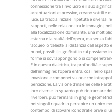
connessione tra l’involucro e il suo significa
accentuazioni espressive, creano sottili e m
luce. La traccia iniziale, ripetuta e diversa, n
rapporti, nelle relazioni tra le immagini, ne
alla focalizzazione dominante, una moltiplic
esterna e la realtà dell’opera, ma senza l’a
‘acqueo’ o ‘celeste’ si distanzia dall’aspett
nuovi, possibili significati in cui possiamo
forme si sovrappongono o si compenetrano in
E in questa dialettica, tra profondità e superf
dell’immagine: l’opera entra, così, nello sp
invasione e compenetrazione che intrappola 
percezione. La visione d’insieme delle Partit
loro diverse: lo sguardo può rintracciare dei 
riverberi, può fermarsi in griglie geometri
nei singoli riquadri o percepire un unico mo
contempo, di scovare iconografie prive di u