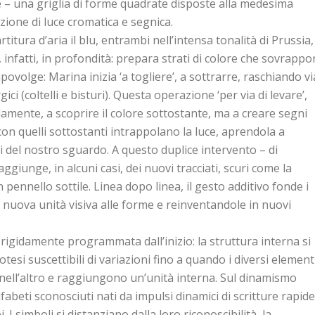
 – una griglia di forme quadrate disposte alla medesima
azione di luce cromatica e segnica.
rtitura d’aria il blu, entrambi nell’intensa tonalità di Prussia,
infatti, in profondità: prepara strati di colore che sovrapp
capovolge: Marina inizia ‘a togliere’, a sottrarre, raschiando vi
ici (coltelli e bisturi). Questa operazione ‘per via di levare’,
amente, a scoprire il colore sottostante, ma a creare segni
con quelli sottostanti intrappolano la luce, aprendola a
 del nostro sguardo. A questo duplice intervento – di
ggiunge, in alcuni casi, dei nuovi tracciati, scuri come la
pennello sottile. Linea dopo linea, il gesto additivo fonde i
 nuova unità visiva alle forme e reinventandole in nuovi
igidamente programmata dall’inizio: la struttura interna si
tesi suscettibili di variazioni fino a quando i diversi element
no nell’altro e raggiungono un’unità interna. Sul dinamismo
abeti sconosciuti nati da impulsi dinamici di scritture rapide
i. I simboli si distanziano dalla loro riconoscibilità, la