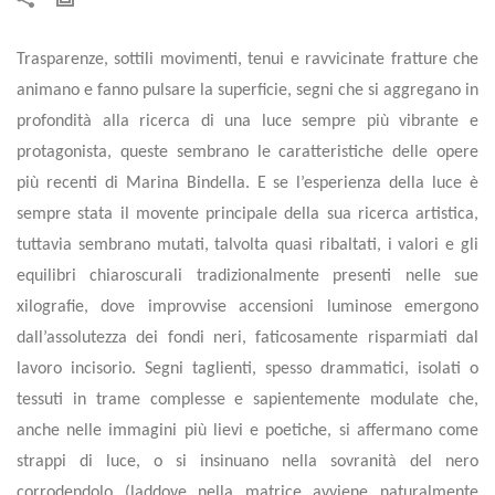
Trasparenze, sottili movimenti, tenui e ravvicinate fratture che
animano e fanno pulsare la superficie, segni che si aggregano in
profondità alla ricerca di una luce sempre più vibrante e
protagonista, queste sembrano le caratteristiche delle opere
più recenti di Marina Bindella. E se l’esperienza della luce è
sempre stata il movente principale della sua ricerca artistica,
tuttavia sembrano mutati, talvolta quasi ribaltati, i valori e gli
equilibri chiaroscurali tradizionalmente presenti nelle sue
xilografie, dove improvvise accensioni luminose emergono
dall’assolutezza dei fondi neri, faticosamente risparmiati dal
lavoro incisorio. Segni taglienti, spesso drammatici, isolati o
tessuti in trame complesse e sapientemente modulate che,
anche nelle immagini più lievi e poetiche, si affermano come
strappi di luce, o si insinuano nella sovranità del nero
corrodendolo (laddove nella matrice avviene naturalmente