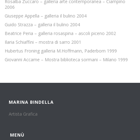
Rosalba Zuccaro – galleria arte contemporanea – Ciampino
2006
Giuseppe Appella – galleria il bulino 2004
Guido Strazza – galleria il bulino 2004
Beatrice Peria – galleria rosaspina – ascoli piceno 2002
Ilaria Schiaffini – mostra di sarro 2001
Hubertus Froning galleria M.Hoffmann, Paderborn 1999
Giovanni Accame – Mostra biblioteca sormani – Milano 1999
MARINA BINDELLA
Artista Grafica
MENÙ