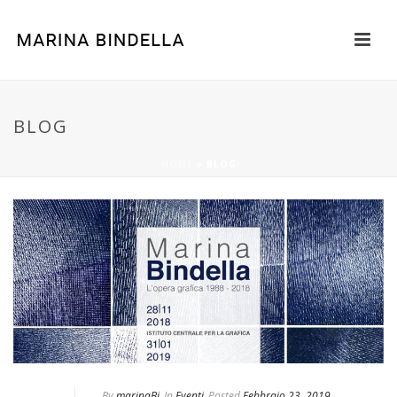
BLOG
HOME
»
BLOG
By
marinaBi
In
Eventi
Posted
Febbraio 23, 2019