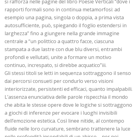
si rafforza nelle pagine del libro Poesie Verticali “dove i
rapporti formali sono in continua metamorfosi: ad
esempio una pagina, singola o doppia, a prima vista
autosufficiente, può, spiegando il foglio estendersi in
larghezza” fino a giungere nella grande immagine
centrale a “un polittico a quattro facce, ciascuna
stampata a due lastre con due blu diversi, entrambi
profondi e vellutati, unite a formare un motivo
continuo, increspato, si direbbe acquatico”iii.
Gli stessi titoli se letti in sequenza sottraggono il senso
dai percorsi consueti per condurlo verso visioni
interiorizzate, persistenti ed efficaci, quanto impalpabili.
L’assenza enunciativa delle parole rispecchia il mondo
che abita le stesse opere dove le logiche si sottraggono
a giochi di inferenze per evocare i luoghi invisibili
dell’emozione estetica. Così linee nitide, al contempo
fluide nelle loro curvature, sembrano trattenere la luce
nelle profondità insondabili di un abisso – per poi