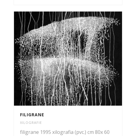
FILIGRANE
XILOGRAFIE
filigrane 1995 xilografia (pvc.) cm 80x 60