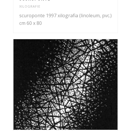
XILOGRAFIE
scuroponte 1997 xilografia (linoleum, pvc.)
cm 60 x 80