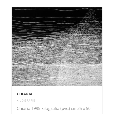
CHIARÌA
XILOGRAFIE
Chiarìa 1995 xilografia (pvc.) cm 35 x 50