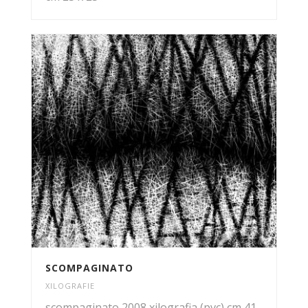
SCOMPAGINATO
XILOGRAFIE
scompaginato 2008 xilografia (pvc) cm 41