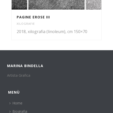
PAGINE EROSE III
XILOGRAFIE
2018, xilografia (linoleum), cm 150×70
MARINA BINDELLA
Artista Grafica
MENÙ
Home
Biografia