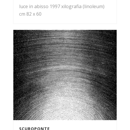
luce in abisso 1997 xilografia (linoleum)
cm 82 x 60
SCUROPONTE