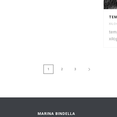
TE
XILO
tem
xilo
1
2
3
MARINA BINDELLA