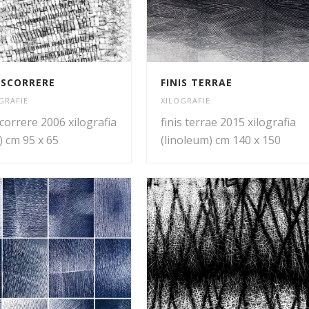
SCORRERE
FINIS TERRAE
GRAFIE
XILOGRAFIE
correre 2006 xilografia
finis terrae 2015 xilografia
) cm 95 x 65
(linoleum) cm 140 x 150