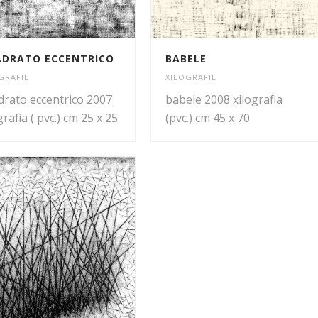
DRATO ECCENTRICO
BABELE
GRAFIE
XILOGRAFIE
drato eccentrico 2007
babele 2008 xilografia
grafia ( pvc.) cm 25 x 25
(pvc.) cm 45 x 70