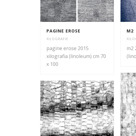
PAGINE EROSE
M2
XILOGRAFIE
XILO
pagine erose 2015
m2 2
xilografia (linoleum) cm 70
(lin
x 100