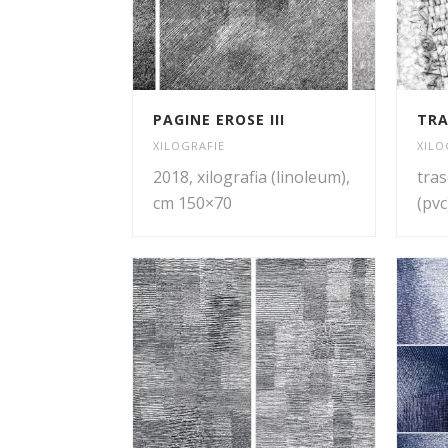
PAGINE EROSE III
TRA
XILOGRAFIE
XILO
2018, xilografia (linoleum),
tras
cm 150×70
(pvc