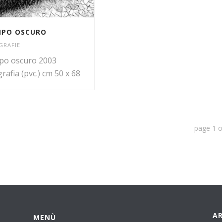
MPO OSCURO
GRAFIE
po oscuro 2003
grafia (pvc.) cm 50 x 68
page
1
o
AR
MENÙ