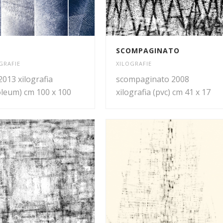
SCOMPAGINATO
GRAFIE
XILOGRAFIE
013 xilografia
scompaginato 2008
oleum) cm 100 x 100
xilografia (pvc) cm 41 x 17