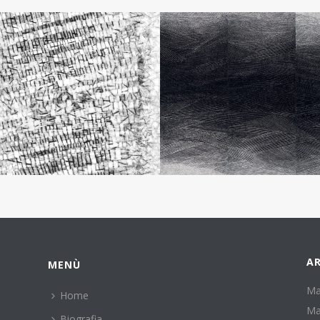
AR
MENÙ
Ma
Home
Ma
Biografia