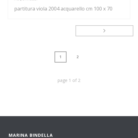
partitura viola 2004 acquarello cm 100 x 70
1
2
page
1
of
2
MARINA BINDELLA