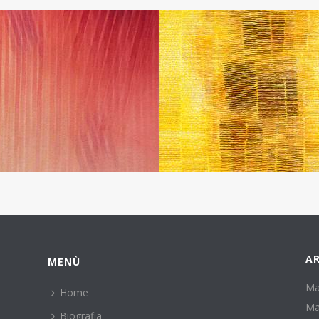
AR
MENÙ
Ma
Home
Ma
Biografia