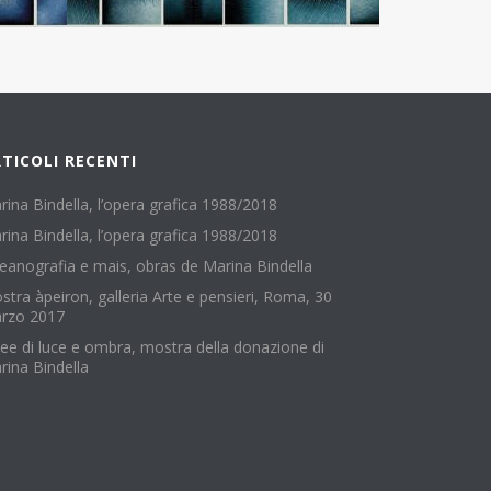
TICOLI RECENTI
rina Bindella, l’opera grafica 1988/2018
rina Bindella, l’opera grafica 1988/2018
eanografia e mais, obras de Marina Bindella
stra àpeiron, galleria Arte e pensieri, Roma, 30
rzo 2017
nee di luce e ombra, mostra della donazione di
rina Bindella