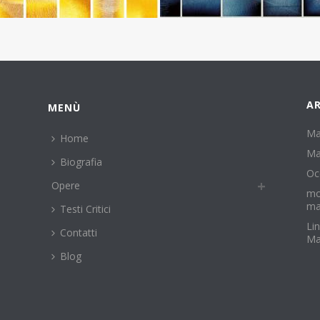
AR
MENÙ
Ma
Home
Ma
Biografia
Oc
Opere
mo
ma
Testi Critici
Li
Contatti
Ma
Blog