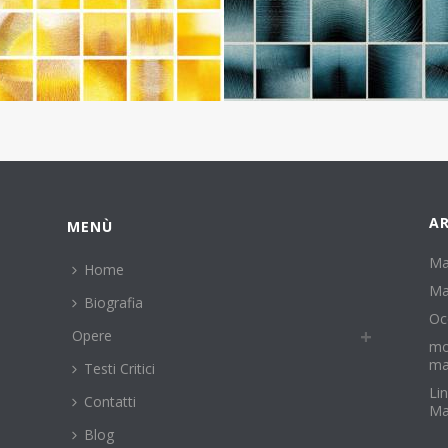
AR
MENÙ
Ma
Home
Ma
Biografia
Oc
Opere
mo
ma
Testi Critici
Li
Contatti
Ma
Blog