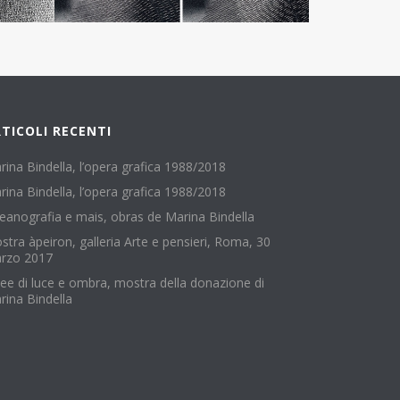
TICOLI RECENTI
rina Bindella, l’opera grafica 1988/2018
rina Bindella, l’opera grafica 1988/2018
eanografia e mais, obras de Marina Bindella
stra àpeiron, galleria Arte e pensieri, Roma, 30
rzo 2017
nee di luce e ombra, mostra della donazione di
rina Bindella