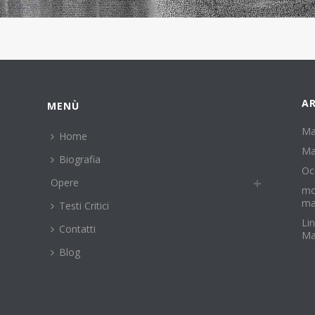
AR
MENÙ
Ma
Home
Ma
Biografia
Oc
Opere
mo
ma
Testi Critici
Li
Contatti
Ma
Blog