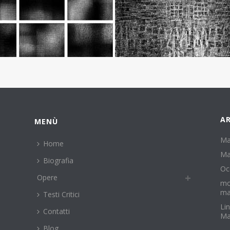
AR
MENÙ
Ma
Home
Ma
Biografia
Oc
Opere
mo
ma
Testi Critici
Li
Contatti
Ma
Blog