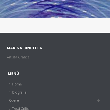
MARINA BINDELLA
Artista Grafica
MENÙ
Home
Biografia
Opere
Testi Critici